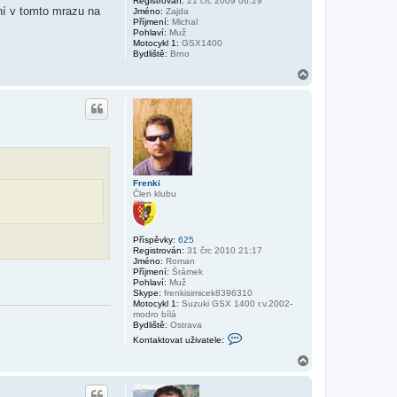
Registrován:
21 črc 2009 06:29
u
n
ání v tomto mrazu na
Jméno:
Zajda
k
Příjmení:
Michal
i
Pohlaví:
Muž
Motocykl 1:
GSX1400
Bydliště:
Brno
N
a
h
o
r
u
Frenki
Člen klubu
Příspěvky:
625
Registrován:
31 črc 2010 21:17
Jméno:
Roman
Příjmení:
Šrámek
Pohlaví:
Muž
Skype:
frenkisimicek8396310
Motocykl 1:
Suzuki GSX 1400 r.v.2002-
modro bílá
Bydliště:
Ostrava
K
Kontaktovat uživatele:
o
n
N
t
a
a
h
k