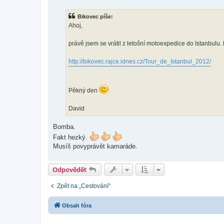
í
s
Bikovec píše:
p
ě
Ahoj,
v
e
k
právě jsem se vrátil z letošní motoexpedice do Istanbulu.
http://bikovec.rajce.idnes.cz/Tour_de_Istanbul_2012/
Pěkný den
David
Bomba.
Fakt hezký.
Musíš povyprávět kamaráde.
Odpovědět
Zpět na „Cestování“
Obsah fóra