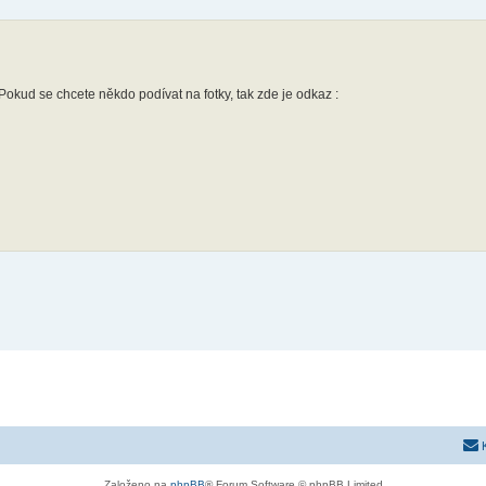
 Pokud se chcete někdo podívat na fotky, tak zde je odkaz :
Založeno na
phpBB
® Forum Software © phpBB Limited