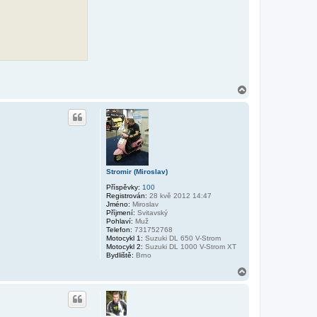
N
a
h
o
r
u
Stromir (Miroslav)
Příspěvky:
100
Registrován:
28 kvě 2012 14:47
Jméno:
Miroslav
Příjmení:
Svitavský
Pohlaví:
Muž
Telefon:
731752768
Motocykl 1:
Suzuki DL 650 V-Strom
Motocykl 2:
Suzuki DL 1000 V-Strom XT
Bydliště:
Brno
N
a
h
o
r