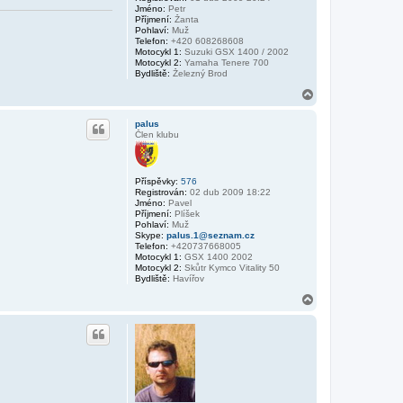
Jméno:
Petr
Příjmení:
Žanta
Pohlaví:
Muž
Telefon:
+420 608268608
Motocykl 1:
Suzuki GSX 1400 / 2002
Motocykl 2:
Yamaha Tenere 700
Bydliště:
Železný Brod
N
a
h
palus
o
Člen klubu
r
u
Příspěvky:
576
Registrován:
02 dub 2009 18:22
Jméno:
Pavel
Příjmení:
Plíšek
Pohlaví:
Muž
Skype:
palus.1@seznam.cz
Telefon:
+420737668005
Motocykl 1:
GSX 1400 2002
Motocykl 2:
Skůtr Kymco Vitality 50
Bydliště:
Havířov
N
a
h
o
r
u