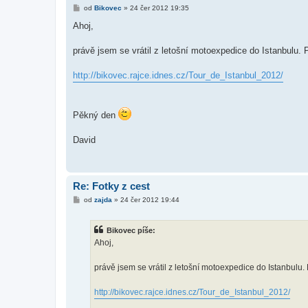
P
od
Bikovec
»
24 čer 2012 19:35
ř
í
Ahoj,
s
p
ě
právě jsem se vrátil z letošní motoexpedice do Istanbulu. 
v
e
k
http://bikovec.rajce.idnes.cz/Tour_de_Istanbul_2012/
Pěkný den
David
Re: Fotky z cest
P
od
zajda
»
24 čer 2012 19:44
ř
í
s
Bikovec píše:
p
ě
Ahoj,
v
e
k
právě jsem se vrátil z letošní motoexpedice do Istanbulu.
http://bikovec.rajce.idnes.cz/Tour_de_Istanbul_2012/