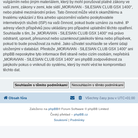
vulgárním nebo jiným materiálem, který by mohl porušovat platné zákony ve
vaší zemi, zákony v zemi, kde sídlí „MORAVIAN - SILESIAN CLUB GSX 1400“,
nebo platné mezinárodní právo. Tato činnost může vést k okamžitému a
trvalému vykázání z fóra a/nebo upozornění vašeho poskytovatele
internetových služeb (ISP) na vaši činnost, pokud bude uznáno za nutné. IP
adresy všech příspěvků jsou ukládány pro případné uplatnění těchto opatření.
Souhlasíte s tím, že „MORAVIAN - SILESIAN CLUB GSX 1400“ má právo
odstranit, upravit, přesunout nebo uzamknout jakékoliv téma nebo příspěvek,
pokud to bude považovat za nutné. Jako uživatel souhlasíte se všemi údaji
uloženými v databázi. Přestože „MORAVIAN - SILESIAN CLUB GSX 1400“ ani
phpBB neposkytne tyto informace třetí straně nebo cizím osobám, nepřebírá
„MORAVIAN - SILESIAN CLUB GSX 1400“ ani phpBB zodpovědnost za
jakýkoliv pokus o vniknutí do systému, který by mohl vést ke kompromitaci
těchto dat.
Obsah fóra
Všechny časy jsou v
UTC+01:00
Založeno na
phpBB
® Forum Software © phpBB Limited
Český překlad –
phpBB.cz
Soukromí
|
Podmínky