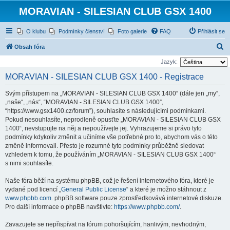
MORAVIAN - SILESIAN CLUB GSX 1400
O klubu
Podmínky členství
Foto galerie
FAQ
Přihlásit se
H
Obsah fóra
l
Jazyk:
e
MORAVIAN - SILESIAN CLUB GSX 1400 - Registrace
d
Svým přístupem na „MORAVIAN - SILESIAN CLUB GSX 1400“ (dále jen „my“,
a
„naše“, „nás“, “MORAVIAN - SILESIAN CLUB GSX 1400”,
t
“https://www.gsx1400.cz/forum”), souhlasíte s následujícími podmínkami.
Pokud nesouhlasíte, neprodleně opusťte „MORAVIAN - SILESIAN CLUB GSX
1400“, nevstupujte na něj a nepoužívejte jej. Vyhrazujeme si právo tyto
podmínky kdykoliv změnit a učiníme vše potřebné pro to, abychom vás o této
změně informovali. Přesto je rozumné tyto podmínky průběžně sledovat
vzhledem k tomu, že používáním „MORAVIAN - SILESIAN CLUB GSX 1400“
s nimi souhlasíte.
Naše fóra běží na systému phpBB, což je řešení internetového fóra, které je
vydané pod licencí „
General Public License
“ a které je možno stáhnout z
www.phpbb.com
. phpBB software pouze zprostředkovává internetové diskuze.
Pro další informace o phpBB navštivte:
https://www.phpbb.com/
.
Zavazujete se nepřispívat na fórum pohoršujícím, hanlivým, nevhodným,