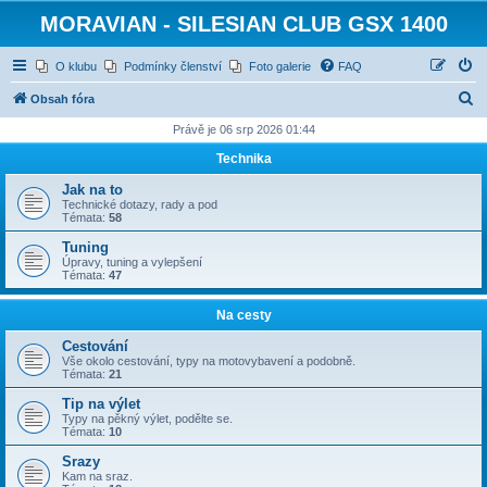
MORAVIAN - SILESIAN CLUB GSX 1400
O klubu
Podmínky členství
Foto galerie
FAQ
H
Obsah fóra
l
Právě je 06 srp 2026 01:44
e
Technika
d
Jak na to
a
Technické dotazy, rady a pod
Témata:
58
t
Tuning
Úpravy, tuning a vylepšení
Témata:
47
Na cesty
Cestování
Vše okolo cestování, typy na motovybavení a podobně.
Témata:
21
Tip na výlet
Typy na pěkný výlet, podělte se.
Témata:
10
Srazy
Kam na sraz.