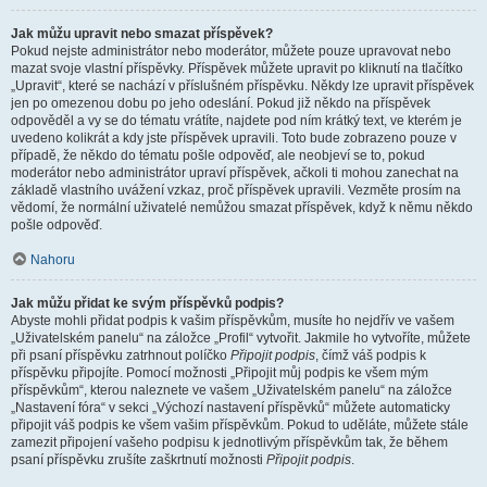
Jak můžu upravit nebo smazat příspěvek?
Pokud nejste administrátor nebo moderátor, můžete pouze upravovat nebo
mazat svoje vlastní příspěvky. Příspěvek můžete upravit po kliknutí na tlačítko
„Upravit“, které se nachází v příslušném příspěvku. Někdy lze upravit příspěvek
jen po omezenou dobu po jeho odeslání. Pokud již někdo na příspěvek
odpověděl a vy se do tématu vrátíte, najdete pod ním krátký text, ve kterém je
uvedeno kolikrát a kdy jste příspěvek upravili. Toto bude zobrazeno pouze v
případě, že někdo do tématu pošle odpověď, ale neobjeví se to, pokud
moderátor nebo administrátor upraví příspěvek, ačkoli ti mohou zanechat na
základě vlastního uvážení vzkaz, proč příspěvek upravili. Vezměte prosím na
vědomí, že normální uživatelé nemůžou smazat příspěvek, když k němu někdo
pošle odpověď.
Nahoru
Jak můžu přidat ke svým příspěvků podpis?
Abyste mohli přidat podpis k vašim příspěvkům, musíte ho nejdřív ve vašem
„Uživatelském panelu“ na záložce „Profil“ vytvořit. Jakmile ho vytvoříte, můžete
při psaní příspěvku zatrhnout políčko
Připojit podpis
, čímž váš podpis k
příspěvku připojíte. Pomocí možnosti „Připojit můj podpis ke všem mým
příspěvkům“, kterou naleznete ve vašem „Uživatelském panelu“ na záložce
„Nastavení fóra“ v sekci „Výchozí nastavení příspěvků“ můžete automaticky
připojit váš podpis ke všem vašim příspěvkům. Pokud to uděláte, můžete stále
zamezit připojení vašeho podpisu k jednotlivým příspěvkům tak, že během
psaní příspěvku zrušíte zaškrtnutí možnosti
Připojit podpis
.