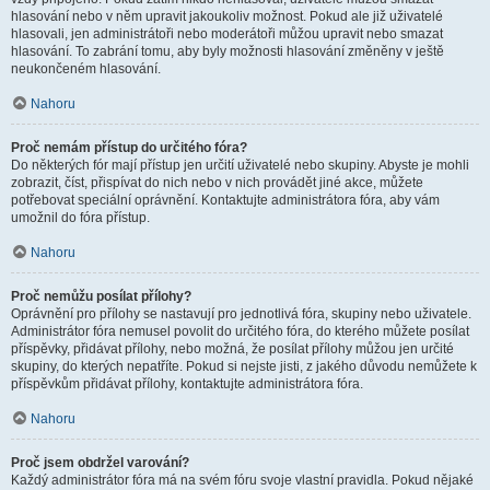
hlasování nebo v něm upravit jakoukoliv možnost. Pokud ale již uživatelé
hlasovali, jen administrátoři nebo moderátoři můžou upravit nebo smazat
hlasování. To zabrání tomu, aby byly možnosti hlasování změněny v ještě
neukončeném hlasování.
Nahoru
Proč nemám přístup do určitého fóra?
Do některých fór mají přístup jen určití uživatelé nebo skupiny. Abyste je mohli
zobrazit, číst, přispívat do nich nebo v nich provádět jiné akce, můžete
potřebovat speciální oprávnění. Kontaktujte administrátora fóra, aby vám
umožnil do fóra přístup.
Nahoru
Proč nemůžu posílat přílohy?
Oprávnění pro přílohy se nastavují pro jednotlivá fóra, skupiny nebo uživatele.
Administrátor fóra nemusel povolit do určitého fóra, do kterého můžete posílat
příspěvky, přidávat přílohy, nebo možná, že posílat přílohy můžou jen určité
skupiny, do kterých nepatříte. Pokud si nejste jisti, z jakého důvodu nemůžete k
příspěvkům přidávat přílohy, kontaktujte administrátora fóra.
Nahoru
Proč jsem obdržel varování?
Každý administrátor fóra má na svém fóru svoje vlastní pravidla. Pokud nějaké