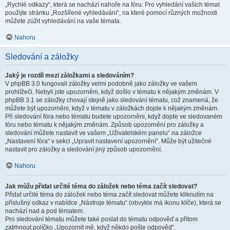
„Rychlé odkazy“, která se nachází nahoře na fóru. Pro vyhledání vašich témat
použijte stránku „Rozšířené vyhledávání“, na které pomocí různých možnosti
můžete zúžit vyhledávání na vaše témata.
Nahoru
Sledování a záložky
Jaký je rozdíl mezi záložkami a sledováním?
V phpBB 3.0 fungovali záložky velmi podobně jako záložky ve vašem
prohlížeči. Nebyli jste upozorněni, když došlo v tématu k nějakým změnám. V
phpBB 3.1 se záložky chovají stejně jako sledování tématu, což znamená, že
můžete být upozorněni, když v tématu v záložkách dojde k nějakým změnám.
Při sledování fóra nebo tématu budete upozorněni, když dojde ve sledovaném
fóru nebo tématu k nějakým změnám. Způsob upozornění pro záložky a
sledování můžete nastavit ve vašem „Uživatelském panelu“ na záložce
„Nastavení fóra“ v sekci „Upravit nastavení upozornění“. Může být užitečné
nastavit pro záložky a sledování jiný způsob upozornění.
Nahoru
Jak můžu přidat určité téma do záložek nebo téma začít sledovat?
Přidat určité téma do záložek nebo téma začít sledovat můžete kliknutím na
příslušný odkaz v nabídce „Nástroje tématu“ (obvykle má ikonu klíče), která se
nachází nad a pod tématem.
Pro sledování tématu můžete také poslat do tématu odpověď a přitom
zatrhnout políčko „Upozornit mě, když někdo pošle odpověď“.