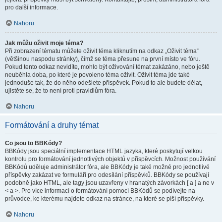
pro další informace.
Nahoru
Jak můžu oživit moje téma?
Při zobrazení tématu můžete oživit téma kliknutím na odkaz „Oživit téma“
(většinou naspodu stránky), čímž se téma přesune na první místo ve fóru.
Pokud tento odkaz nevidíte, mohlo být oživování témat zakázáno, nebo ještě
neuběhla doba, po které je povoleno téma oživit. Oživit téma jde také
jednoduše tak, že do něho odešlete příspěvek. Pokud to ale budete dělat,
ujistěte se, že to není proti pravidlům fóra.
Nahoru
Formátování a druhy témat
Co jsou to BBKódy?
BBKódy jsou speciální implementace HTML jazyka, které poskytují velkou
kontrolu pro formátování jednotlivých objektů v příspěvcích. Možnost používání
BBKódů uděluje administrátor fóra, ale BBKódy je také možné pro jednotlivé
příspěvky zakázat ve formuláři pro odesílání příspěvků. BBKódy se používají
podobně jako HTML, ale tagy jsou uzavřeny v hranatých závorkách [ a ] a ne v
< a >. Pro více informací o formátování pomocí BBKódů se podívejte na
průvodce, ke kterému najdete odkaz na stránce, na které se píší příspěvky.
Nahoru