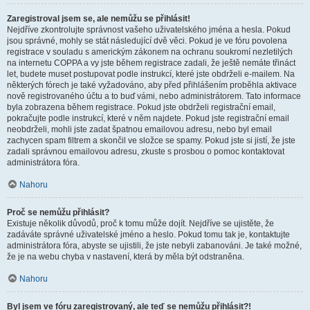
Zaregistroval jsem se, ale nemůžu se přihlásit!
Nejdříve zkontrolujte správnost vašeho uživatelského jména a hesla. Pokud
jsou správné, mohly se stát následující dvě věci. Pokud je ve fóru povolena
registrace v souladu s americkým zákonem na ochranu soukromí nezletilých
na internetu COPPA a vy jste během registrace zadali, že ještě nemáte třináct
let, budete muset postupovat podle instrukcí, které jste obdrželi e-mailem. Na
některých fórech je také vyžadováno, aby před přihlášením proběhla aktivace
nově registrovaného účtu a to buď vámi, nebo administrátorem. Tato informace
byla zobrazena během registrace. Pokud jste obdrželi registrační email,
pokračujte podle instrukcí, které v něm najdete. Pokud jste registrační email
neobdrželi, mohli jste zadat špatnou emailovou adresu, nebo byl email
zachycen spam filtrem a skončil ve složce se spamy. Pokud jste si jistí, že jste
zadali správnou emailovou adresu, zkuste s prosbou o pomoc kontaktovat
administrátora fóra.
Nahoru
Proč se nemůžu přihlásit?
Existuje několik důvodů, proč k tomu může dojít. Nejdříve se ujistěte, že
zadáváte správné uživatelské jméno a heslo. Pokud tomu tak je, kontaktujte
administrátora fóra, abyste se ujistili, že jste nebyli zabanováni. Je také možné,
že je na webu chyba v nastavení, která by měla být odstraněna.
Nahoru
Byl jsem ve fóru zaregistrovaný, ale teď se nemůžu přihlásit?!