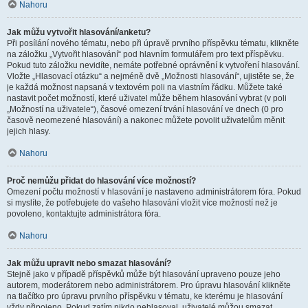
Nahoru
Jak můžu vytvořit hlasování/anketu?
Při posílání nového tématu, nebo při úpravě prvního příspěvku tématu, klikněte
na záložku „Vytvořit hlasování“ pod hlavním formulářem pro text příspěvku.
Pokud tuto záložku nevidíte, nemáte potřebné oprávnění k vytvoření hlasování.
Vložte „Hlasovací otázku“ a nejméně dvě „Možnosti hlasování“, ujistěte se, že
je každá možnost napsaná v textovém poli na vlastním řádku. Můžete také
nastavit počet možností, které uživatel může během hlasování vybrat (v poli
„Možností na uživatele“), časové omezení trvání hlasování ve dnech (0 pro
časově neomezené hlasování) a nakonec můžete povolit uživatelům měnit
jejich hlasy.
Nahoru
Proč nemůžu přidat do hlasování více možností?
Omezení počtu možností v hlasování je nastaveno administrátorem fóra. Pokud
si myslíte, že potřebujete do vašeho hlasování vložit více možností než je
povoleno, kontaktujte administrátora fóra.
Nahoru
Jak můžu upravit nebo smazat hlasování?
Stejně jako v případě příspěvků může být hlasování upraveno pouze jeho
autorem, moderátorem nebo administrátorem. Pro úpravu hlasování klikněte
na tlačítko pro úpravu prvního příspěvku v tématu, ke kterému je hlasování
vždy připojeno. Pokud zatím nikdo nehlasoval, uživatelé můžou smazat