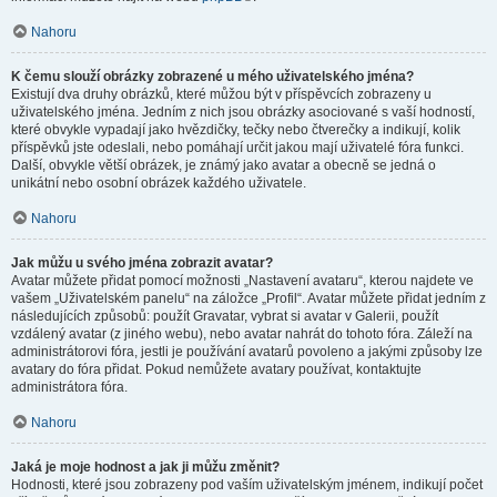
Nahoru
K čemu slouží obrázky zobrazené u mého uživatelského jména?
Existují dva druhy obrázků, které můžou být v příspěvcích zobrazeny u
uživatelského jména. Jedním z nich jsou obrázky asociované s vaší hodností,
které obvykle vypadají jako hvězdičky, tečky nebo čtverečky a indikují, kolik
příspěvků jste odeslali, nebo pomáhají určit jakou mají uživatelé fóra funkci.
Další, obvykle větší obrázek, je známý jako avatar a obecně se jedná o
unikátní nebo osobní obrázek každého uživatele.
Nahoru
Jak můžu u svého jména zobrazit avatar?
Avatar můžete přidat pomocí možnosti „Nastavení avataru“, kterou najdete ve
vašem „Uživatelském panelu“ na záložce „Profil“. Avatar můžete přidat jedním z
následujících způsobů: použít Gravatar, vybrat si avatar v Galerii, použít
vzdálený avatar (z jiného webu), nebo avatar nahrát do tohoto fóra. Záleží na
administrátorovi fóra, jestli je používání avatarů povoleno a jakými způsoby lze
avatary do fóra přidat. Pokud nemůžete avatary používat, kontaktujte
administrátora fóra.
Nahoru
Jaká je moje hodnost a jak ji můžu změnit?
Hodnosti, které jsou zobrazeny pod vaším uživatelským jménem, indikují počet