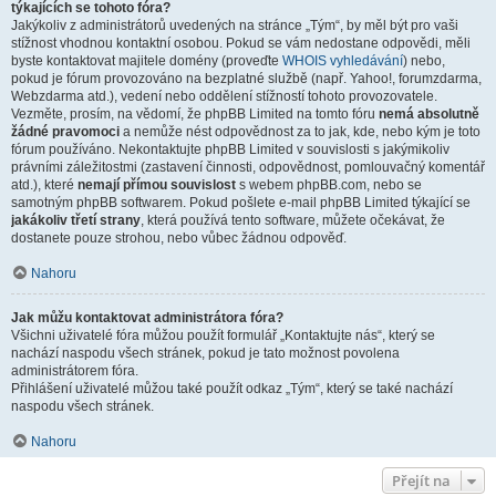
týkajících se tohoto fóra?
Jakýkoliv z administrátorů uvedených na stránce „Tým“, by měl být pro vaši
stížnost vhodnou kontaktní osobou. Pokud se vám nedostane odpovědi, měli
byste kontaktovat majitele domény (proveďte
WHOIS vyhledávání
) nebo,
pokud je fórum provozováno na bezplatné službě (např. Yahoo!, forumzdarma,
Webzdarma atd.), vedení nebo oddělení stížností tohoto provozovatele.
Vezměte, prosím, na vědomí, že phpBB Limited na tomto fóru
nemá absolutně
žádné pravomoci
a nemůže nést odpovědnost za to jak, kde, nebo kým je toto
fórum používáno. Nekontaktujte phpBB Limited v souvislosti s jakýmikoliv
právními záležitostmi (zastavení činnosti, odpovědnost, pomlouvačný komentář
atd.), které
nemají přímou souvislost
s webem phpBB.com, nebo se
samotným phpBB softwarem. Pokud pošlete e-mail phpBB Limited týkající se
jakákoliv třetí strany
, která používá tento software, můžete očekávat, že
dostanete pouze strohou, nebo vůbec žádnou odpověď.
Nahoru
Jak můžu kontaktovat administrátora fóra?
Všichni uživatelé fóra můžou použít formulář „Kontaktujte nás“, který se
nachází naspodu všech stránek, pokud je tato možnost povolena
administrátorem fóra.
Přihlášení uživatelé můžou také použít odkaz „Tým“, který se také nachází
naspodu všech stránek.
Nahoru
Přejít na