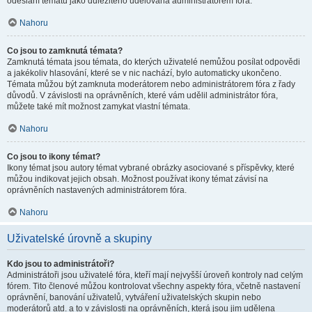
odeslání tématu jako důležitého udělována administrátorem fóra.
Nahoru
Co jsou to zamknutá témata?
Zamknutá témata jsou témata, do kterých uživatelé nemůžou posílat odpovědi
a jakékoliv hlasování, které se v nic nachází, bylo automaticky ukončeno.
Témata můžou být zamknuta moderátorem nebo administrátorem fóra z řady
důvodů. V závislosti na oprávněních, které vám udělil administrátor fóra,
můžete také mít možnost zamykat vlastní témata.
Nahoru
Co jsou to ikony témat?
Ikony témat jsou autory témat vybrané obrázky asociované s příspěvky, které
můžou indikovat jejich obsah. Možnost používat ikony témat závisí na
oprávněních nastavených administrátorem fóra.
Nahoru
Uživatelské úrovně a skupiny
Kdo jsou to administrátoři?
Administrátoři jsou uživatelé fóra, kteří mají nejvyšší úroveň kontroly nad celým
fórem. Tito členové můžou kontrolovat všechny aspekty fóra, včetně nastavení
oprávnění, banování uživatelů, vytváření uživatelských skupin nebo
moderátorů atd. a to v závislosti na oprávněních, která jsou jim udělena