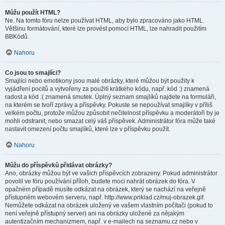
Můžu použít HTML?
Ne. Na tomto fóru nelze používat HTML, aby bylo zpracováno jako HTML.
Většinu formátování, které lze provést pomocí HTML, lze nahradit použitím
BBKódů.
Nahoru
Co jsou to smajlíci?
Smajlíci nebo emotikony jsou malé obrázky, které můžou být použity k
vyjádření pocitů a vytvořeny za použití krátkého kódu, např. kód :) znamená
radost a kód :( znamená smutek. Úplný seznam smajlíků najdete na formuláři,
na kterém se tvoří zprávy a příspěvky. Pokuste se nepoužívat smajlíky v příliš
velkém počtu, protože můžou způsobit nečitelnost příspěvku a moderátoři by je
mohli odstranit, nebo smazat celý váš příspěvek. Administrátor fóra může také
nastavit omezení počtu smajlíků, které lze v příspěvku použít.
Nahoru
Můžu do příspěvků přidávat obrázky?
Ano, obrázky můžou být ve vašich příspěvcích zobrazeny. Pokud administrátor
povolil ve fóru používání příloh, budete moci nahrát obrázek do fóra. V
opačném případě musíte odkázat na obrázek, který se nachází na veřejně
přístupném webovém serveru, např. http://www.priklad.cz/muj-obrazek.gif.
Nemůžete odkázat na obrázek uložený ve vašem vlastním počítači (pokud to
není veřejně přístupný server) ani na obrázky uložené za nějakým
autentizačním mechanizmem, např. v e-mailech na seznamu.cz nebo v