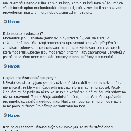
majitelem fóra nebo dalšími administrátory. Administrátoři také můžou mít ve
všech fórech úplné moderátorské schopnosti, opět v závislosti na nastavení
provedeném majitelem fóra nebo dalšími administrátory.
Nahoru
Kdo jsou to moderátoři?
Moderátoři jsou uživatelé (nebo skupiny uživatelů), kteří se starají o
každodenní chod fóra. Mají pravomoc k upravování a mazání příspěvků a
zamykání, odemykání, přesunování, mazání a rozdělování témat ve fórech,
která moderují. Obecně jsou moderátoři přítomni, aby zabraňovali uživatelů v
psaní mimo téma nebo v posílání hanlivých nebo urážlivých materiálů.
Nahoru
Co jsou to uživatelské skupiny?
Uživatelské skupiny jsou skupiny uživatelů, které dělí komunitu uživatelů na
menší části, se kterými můžou administrátoři fóra snadněji pracovat. Každý
člen fóra může patřit do několika skupin a každé skupině můžou být přiřazena
různá oprávnění. To umožňuje administrátorům jednoduše měnit oprávnění
pro mnoho uživatelů najednou, například změnit oprávnění pro moderátory,
nebo povolit uživatelům přístup do soukromého fóra.
Nahoru
Kde najdu seznam uživatelských skupin a jak se můžu stát členem