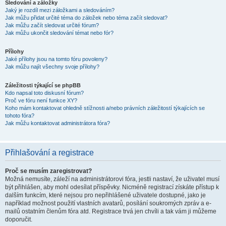
Sledování a záložky
Jaký je rozdíl mezi záložkami a sledováním?
Jak můžu přidat určité téma do záložek nebo téma začít sledovat?
Jak můžu začít sledovat určité fórum?
Jak můžu ukončit sledování témat nebo fór?
Přílohy
Jaké přílohy jsou na tomto fóru povoleny?
Jak můžu najít všechny svoje přílohy?
Záležitosti týkající se phpBB
Kdo napsal toto diskusní fórum?
Proč ve fóru není funkce XY?
Koho mám kontaktovat ohledně stížnosti a/nebo právních záležitostí týkajících se
tohoto fóra?
Jak můžu kontaktovat administrátora fóra?
Přihlašování a registrace
Proč se musím zaregistrovat?
Možná nemusíte, záleží na administrátorovi fóra, jestli nastaví, že uživatel musí
být přihlášen, aby mohl odesílat příspěvky. Nicméně registrací získáte přístup k
dalším funkcím, které nejsou pro nepřihlášené uživatele dostupné, jako je
například možnost použití vlastních avatarů, posílání soukromých zpráv a e-
mailů ostatním členům fóra atd. Registrace trvá jen chvíli a tak vám ji můžeme
doporučit.