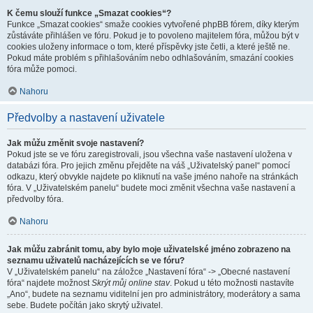
K čemu slouží funkce „Smazat cookies“?
Funkce „Smazat cookies“ smaže cookies vytvořené phpBB fórem, díky kterým
zůstáváte přihlášen ve fóru. Pokud je to povoleno majitelem fóra, můžou být v
cookies uloženy informace o tom, které příspěvky jste četli, a které ještě ne.
Pokud máte problém s přihlašováním nebo odhlašováním, smazání cookies
fóra může pomoci.
Nahoru
Předvolby a nastavení uživatele
Jak můžu změnit svoje nastavení?
Pokud jste se ve fóru zaregistrovali, jsou všechna vaše nastavení uložena v
databázi fóra. Pro jejich změnu přejděte na váš „Uživatelský panel“ pomocí
odkazu, který obvykle najdete po kliknutí na vaše jméno nahoře na stránkách
fóra. V „Uživatelském panelu“ budete moci změnit všechna vaše nastavení a
předvolby fóra.
Nahoru
Jak můžu zabránit tomu, aby bylo moje uživatelské jméno zobrazeno na
seznamu uživatelů nacházejících se ve fóru?
V „Uživatelském panelu“ na záložce „Nastavení fóra“ -> „Obecné nastavení
fóra“ najdete možnost
Skrýt můj online stav
. Pokud u této možnosti nastavíte
„Ano“, budete na seznamu viditelní jen pro administrátory, moderátory a sama
sebe. Budete počítán jako skrytý uživatel.