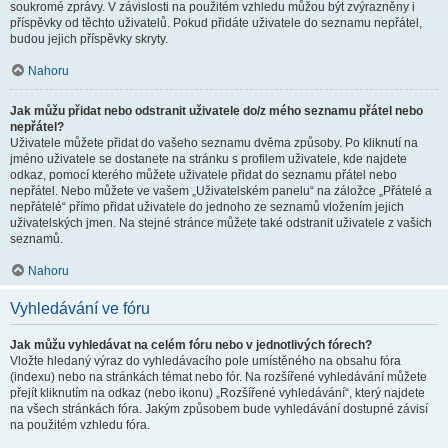
soukromé zprávy. V závislosti na použitém vzhledu můžou být zvýrazněny i
příspěvky od těchto uživatelů. Pokud přidáte uživatele do seznamu nepřátel,
budou jejich příspěvky skryty.
Nahoru
Jak můžu přidat nebo odstranit uživatele do/z mého seznamu přátel nebo
nepřátel?
Uživatele můžete přidat do vašeho seznamu dvěma způsoby. Po kliknutí na
jméno uživatele se dostanete na stránku s profilem uživatele, kde najdete
odkaz, pomocí kterého můžete uživatele přidat do seznamu přátel nebo
nepřátel. Nebo můžete ve vašem „Uživatelském panelu“ na záložce „Přátelé a
nepřátelé“ přímo přidat uživatele do jednoho ze seznamů vložením jejich
uživatelských jmen. Na stejné stránce můžete také odstranit uživatele z vašich
seznamů.
Nahoru
Vyhledávání ve fóru
Jak můžu vyhledávat na celém fóru nebo v jednotlivých fórech?
Vložte hledaný výraz do vyhledávacího pole umístěného na obsahu fóra
(indexu) nebo na stránkách témat nebo fór. Na rozšířené vyhledávání můžete
přejít kliknutím na odkaz (nebo ikonu) „Rozšířené vyhledávání“, který najdete
na všech stránkách fóra. Jakým způsobem bude vyhledávání dostupné závisí
na použitém vzhledu fóra.