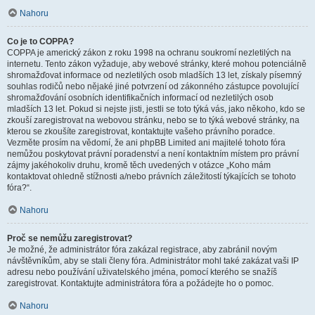
Nahoru
Co je to COPPA?
COPPA je americký zákon z roku 1998 na ochranu soukromí nezletilých na
internetu. Tento zákon vyžaduje, aby webové stránky, které mohou potenciálně
shromažďovat informace od nezletilých osob mladších 13 let, získaly písemný
souhlas rodičů nebo nějaké jiné potvrzení od zákonného zástupce povolující
shromažďování osobních identifikačních informací od nezletilých osob
mladších 13 let. Pokud si nejste jisti, jestli se toto týká vás, jako někoho, kdo se
zkouší zaregistrovat na webovou stránku, nebo se to týká webové stránky, na
kterou se zkoušíte zaregistrovat, kontaktujte vašeho právního poradce.
Vezměte prosím na vědomí, že ani phpBB Limited ani majitelé tohoto fóra
nemůžou poskytovat právní poradenství a není kontaktním místem pro právní
zájmy jakéhokoliv druhu, kromě těch uvedených v otázce „Koho mám
kontaktovat ohledně stížnosti a/nebo právních záležitostí týkajících se tohoto
fóra?“.
Nahoru
Proč se nemůžu zaregistrovat?
Je možné, že administrátor fóra zakázal registrace, aby zabránil novým
návštěvníkům, aby se stali členy fóra. Administrátor mohl také zakázat vaši IP
adresu nebo používání uživatelského jména, pomocí kterého se snažíš
zaregistrovat. Kontaktujte administrátora fóra a požádejte ho o pomoc.
Nahoru