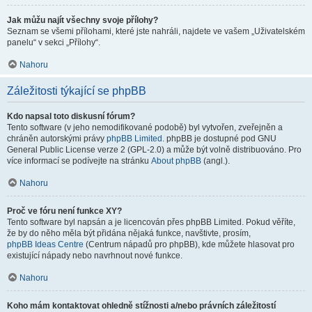
Jak můžu najít všechny svoje přílohy?
Seznam se všemi přílohami, které jste nahráli, najdete ve vašem „Uživatelském
panelu“ v sekci „Přílohy“.
Nahoru
Záležitosti týkající se phpBB
Kdo napsal toto diskusní fórum?
Tento software (v jeho nemodifikované podobě) byl vytvořen, zveřejněn a
chráněn autorskými právy
phpBB Limited
. phpBB je dostupné pod GNU
General Public License verze 2 (GPL-2.0) a může být volně distribuováno. Pro
více informací se podívejte na stránku
About phpBB
(angl.).
Nahoru
Proč ve fóru není funkce XY?
Tento software byl napsán a je licencován přes phpBB Limited. Pokud věříte,
že by do něho měla být přidána nějaká funkce, navštivte, prosím,
phpBB Ideas Centre
(Centrum nápadů pro phpBB), kde můžete hlasovat pro
existující nápady nebo navrhnout nové funkce.
Nahoru
Koho mám kontaktovat ohledně stížnosti a/nebo právních záležitostí