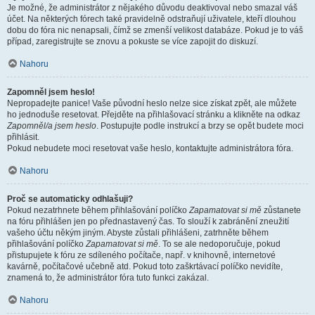
Je možné, že administrátor z nějakého důvodu deaktivoval nebo smazal váš
účet. Na některých fórech také pravidelně odstraňují uživatele, kteří dlouhou
dobu do fóra nic nenapsali, čímž se zmenší velikost databáze. Pokud je to váš
případ, zaregistrujte se znovu a pokuste se více zapojit do diskuzí.
Nahoru
Zapomněl jsem heslo!
Nepropadejte panice! Vaše původní heslo nelze sice získat zpět, ale můžete
ho jednoduše resetovat. Přejděte na přihlašovací stránku a klikněte na odkaz
Zapomněl/a jsem heslo
. Postupujte podle instrukcí a brzy se opět budete moci
přihlásit.
Pokud nebudete moci resetovat vaše heslo, kontaktujte administrátora fóra.
Nahoru
Proč se automaticky odhlašuji?
Pokud nezatrhnete během přihlašování políčko
Zapamatovat si mě
zůstanete
na fóru přihlášen jen po přednastavený čas. To slouží k zabránění zneužití
vašeho účtu někým jiným. Abyste zůstali přihlášeni, zatrhněte během
přihlašování políčko
Zapamatovat si mě
. To se ale nedoporučuje, pokud
přistupujete k fóru ze sdíleného počítače, např. v knihovně, internetové
kavárně, počítačové učebně atd. Pokud toto zaškrtávací políčko nevidíte,
znamená to, že administrátor fóra tuto funkci zakázal.
Nahoru