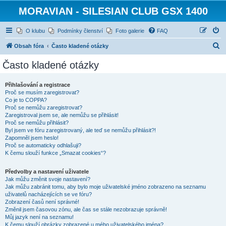
MORAVIAN - SILESIAN CLUB GSX 1400
O klubu
Podmínky členství
Foto galerie
FAQ
H
Obsah fóra
Často kladené otázky
l
Často kladené otázky
e
d
Přihlašování a registrace
Proč se musím zaregistrovat?
a
Co je to COPPA?
t
Proč se nemůžu zaregistrovat?
Zaregistroval jsem se, ale nemůžu se přihlásit!
Proč se nemůžu přihlásit?
Byl jsem ve fóru zaregistrovaný, ale teď se nemůžu přihlásit?!
Zapomněl jsem heslo!
Proč se automaticky odhlašuji?
K čemu slouží funkce „Smazat cookies“?
Předvolby a nastavení uživatele
Jak můžu změnit svoje nastavení?
Jak můžu zabránit tomu, aby bylo moje uživatelské jméno zobrazeno na seznamu
uživatelů nacházejících se ve fóru?
Zobrazení časů není správné!
Změnil jsem časovou zónu, ale čas se stále nezobrazuje správně!
Můj jazyk není na seznamu!
K čemu slouží obrázky zobrazené u mého uživatelského jména?