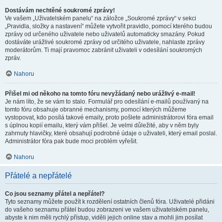
Dostávám nechtěné soukromé zprávy!
Ve vašem „Uživatelském panelu“ na záložce „Soukromé zprávy“ v sekci
„Pravidla, složky a nastavení“ můžete vytvořit pravidlo, pomocí kterého budou
zprávy od určeného uživatele nebo uživatelů automaticky smazány. Pokud
dostáváte urážlivé soukromé zprávy od určitého uživatele, nahlaste zprávy
moderátorům. Ti mají pravomoc zabránit uživateli v odesílání soukromých
zpráv.
Nahoru
Přišel mi od někoho na tomto fóru nevyžádaný nebo urážlivý e-mail!
Je nám líto, že se vám to stalo. Formulář pro odesílání e-mailů používaný na
tomto fóru obsahuje obranné mechanismy, pomocí kterých můžeme
vystopovat, kdo posílá takové emaily, proto pošlete administrátorovi fóra email
s úplnou kopií emailu, který vám přišel. Je velmi důležité, aby v něm byly
zahrnuty hlavičky, které obsahují podrobné údaje o uživateli, který email poslal.
Administrátor fóra pak bude moci problém vyřešit.
Nahoru
Přátelé a nepřátelé
Co jsou seznamy přátel a nepřátel?
Tyto seznamy můžete použít k rozdělení ostatních členů fóra. Uživatelé přidáni
do vašeho seznamu přátel budou zobrazeni ve vašem uživatelském panelu,
abyste k nim měli rychlý přístup, viděli jejich online stav a mohli jim posílat