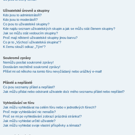
Uživatelské úrovně a skupiny
Kdo jsou to administrátoři?
Kdo jsou to moderátoři?
Co jsou to uživatelské skupiny?
Kde najdu seznam uživatelských skupin a jak se můžu stát členem skupiny?
Jak se můžu stát vedoucím skupiny?
Proč mají některé uživatelské skupiny jinou barvu?
Co je to „Výchozí uživatelská skupina“?
K čemu slouží odkaz „Tým“?
Soukromé zprávy
Nemůžu posílat soukromé zprávy!
Dostávám nechtěné soukromé zprávy!
Přišel mi od někoho na tomto fóru nevyžádaný nebo urážlivý e-mail!
Přátelé a nepřátelé
Co jsou seznamy přátel a nepřátel?
Jak můžu přidat nebo odstranit uživatele do/z mého seznamu přátel nebo nepřátel?
Vyhledávání ve fóru
Jak můžu vyhledávat na celém fóru nebo v jednotlivých fórech?
Proč moje vyhledávání nic nenašlo?
Proč se mi po vyhledávání zobrazí prázdná stránka!?
Jak můžu vyhledat určité uživatele?
Jak můžu vyhledat svoje vlastní příspěvky a témata?