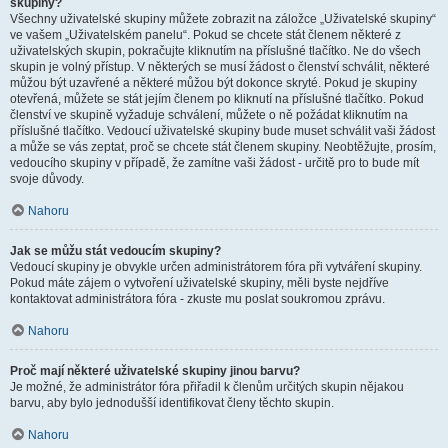
skupiny?
Všechny uživatelské skupiny můžete zobrazit na záložce „Uživatelské skupiny“
ve vašem „Uživatelském panelu“. Pokud se chcete stát členem některé z
uživatelských skupin, pokračujte kliknutím na příslušné tlačítko. Ne do všech
skupin je volný přístup. V některých se musí žádost o členství schválit, některé
můžou být uzavřené a některé můžou být dokonce skryté. Pokud je skupiny
otevřená, můžete se stát jejím členem po kliknutí na příslušné tlačítko. Pokud
členství ve skupině vyžaduje schválení, můžete o ně požádat kliknutím na
příslušné tlačítko. Vedoucí uživatelské skupiny bude muset schválit vaši žádost
a může se vás zeptat, proč se chcete stát členem skupiny. Neobtěžujte, prosím,
vedoucího skupiny v případě, že zamítne vaši žádost - určitě pro to bude mít
svoje důvody.
Nahoru
Jak se můžu stát vedoucím skupiny?
Vedoucí skupiny je obvykle určen administrátorem fóra při vytváření skupiny.
Pokud máte zájem o vytvoření uživatelské skupiny, měli byste nejdříve
kontaktovat administrátora fóra - zkuste mu poslat soukromou zprávu.
Nahoru
Proč mají některé uživatelské skupiny jinou barvu?
Je možné, že administrátor fóra přiřadil k členům určitých skupin nějakou
barvu, aby bylo jednodušší identifikovat členy těchto skupin.
Nahoru