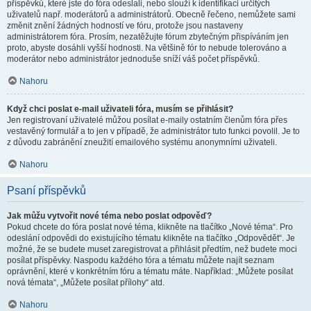
příspěvků, které jste do fóra odeslali, nebo slouží k identifikaci určitých
uživatelů např. moderátorů a administrátorů. Obecně řečeno, nemůžete sami
změnit znění žádných hodností ve fóru, protože jsou nastaveny
administrátorem fóra. Prosím, nezatěžujte fórum zbytečným přispíváním jen
proto, abyste dosáhli vyšší hodnosti. Na většině fór to nebude tolerováno a
moderátor nebo administrátor jednoduše sníží váš počet příspěvků.
Nahoru
Když chci poslat e-mail uživateli fóra, musím se přihlásit?
Jen registrovaní uživatelé můžou posílat e-maily ostatním členům fóra přes
vestavěný formulář a to jen v případě, že administrátor tuto funkci povolil. Je to
z důvodu zabránění zneužití emailového systému anonymními uživateli.
Nahoru
Psaní příspěvků
Jak můžu vytvořit nové téma nebo poslat odpověď?
Pokud chcete do fóra poslat nové téma, klikněte na tlačítko „Nové téma“. Pro
odeslání odpovědi do existujícího tématu klikněte na tlačítko „Odpovědět“. Je
možné, že se budete muset zaregistrovat a přihlásit předtím, než budete moci
posílat příspěvky. Naspodu každého fóra a tématu můžete najít seznam
oprávnění, které v konkrétním fóru a tématu máte. Například: „Můžete posílat
nová témata“, „Můžete posílat přílohy“ atd.
Nahoru