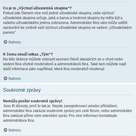
Co je to „Výchozí uživatelská skupina“?
Pokud jste členem více než jedné uživatelské skupiny, vaše výchozí
uživatelská skupina určuje, jaká a barva a hodnost skupiny by měla být u
vašeho uživatelského jména zobrazena. Administrátor fóra vám může udělit
oprávnění ke změně vaší výchozí uživatelské skupiny ve vašem „Uživatelském
panelu“.
Nahoru
K čemu slouží odkaz „Tým“?
Na této stránce můžete zobrazit seznam členů starajících se o chod nebo
vedení fóra včetně moderátorů a administrátorů fóra. Také tam můžete najít
další informace jako například, která fóra moderátoři moderují.
Nahoru
Soukromé zprávy
Nemůžu posílat soukromé zprávy!
Jsou tři důvody, proč to tak je. Nejste zaregistrovaní a/nebo přihlášení,
administrátor fóra zakázal soukromé zprávy pro celé fórum, nebo administrátor
fóra zakázal přímo vám odesílání zpráv. Pro více informací kontaktujte
administrátora fóra.
Nahoru