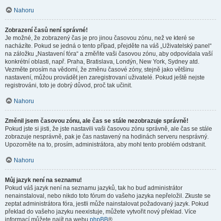
Nahoru
Zobrazení časů není správné!
Je možné, že zobrazený čas je pro jinou časovou zónu, než ve které se
nacházíte. Pokud se jedná o tento případ, přejděte na váš „Uživatelský panel“
na záložku „Nastavení fóra“ a změňte vaši časovou zónu, aby odpovídala vaší
konkrétní oblasti, např. Praha, Bratislava, Londýn, New York, Sydney atd.
Vezměte prosím na vědomí, že změnu časové zóny, stejně jako většinu
nastavení, můžou provádět jen zaregistrovaní uživatelé. Pokud ještě nejste
registrováni, toto je dobrý důvod, proč tak učinit.
Nahoru
Změnil jsem časovou zónu, ale čas se stále nezobrazuje správně!
Pokud jste si jisti, že jste nastavili vaši časovou zónu správně, ale čas se stále
zobrazuje nesprávně, pak je čas nastavený na hodinách serveru nesprávný.
Upozorněte na to, prosím, administrátora, aby mohl tento problém odstranit.
Nahoru
Můj jazyk není na seznamu!
Pokud váš jazyk není na seznamu jazyků, tak ho buď administrátor
nenainstaloval, nebo nikdo toto fórum do vašeho jazyka nepřeložil. Zkuste se
zeptat administrátora fóra, jestli může nainstalovat požadovaný jazyk. Pokud
překlad do vašeho jazyku neexistuje, můžete vytvořit nový překlad. Více
informací můžete najít na webu
phpBB
®.