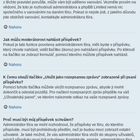
z těchto pravidel porušíte, může vám být uděleno varování. Vezměte prosím na
vědomí, že toto je rozhodnutí administrátora a phpBB Limited nemá nic
společného s varováními na daném fóru. Pokud si nejste jisti, z jakého důvodu
jste obdrželi varování, kontaktujte administrátora fóra.
Nahoru
Jak můžu moderátorovi nahlásit příspěvek?
Pokud je tato funkce povolena administrátorem fóra, měli byste v příspěvku,
který chcete nahlásit, vidět tlačítko (ikonu) pro nahlášení příspěvku. Po kliknutí
na tlačítko se zobrazí formulář, pomocí kterého můžete příspěvek nahlásit.
Nahoru
K čemu slouží tlačítko „Uložit jako rozepsanou zprávu“ zobrazené při psaní
příspěvku?
Pomocí tohoto tlačítka můžete uložit rozepsanou zprávu, abyste ji mohli
dokončit a odeslat později. Pro načtení rozepsaných zpráv přejděte na váš
„Uživatelský panel“, ve kterém naleznete odkaz na vaše rozepsané zprávy.
Nahoru
Proč musí být můj příspěvek schválen?
Administrátor fóra se mohl rozhodnout, že příspěvky ve fóru, do kterého
přispíváte, musí být prohlédnuty předtím, než je budou moci zobrazit ostatní
uživatelé. Je také možné, že vás administrátor fóra vložil do skupiny uživatelů,
jejichž příspěvky musí být schváleny. Kontaktujte, prosím, administrátora fóra