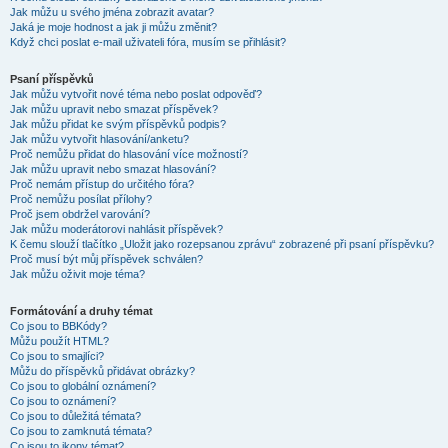
Jak můžu u svého jména zobrazit avatar?
Jaká je moje hodnost a jak ji můžu změnit?
Když chci poslat e-mail uživateli fóra, musím se přihlásit?
Psaní příspěvků
Jak můžu vytvořit nové téma nebo poslat odpověď?
Jak můžu upravit nebo smazat příspěvek?
Jak můžu přidat ke svým příspěvků podpis?
Jak můžu vytvořit hlasování/anketu?
Proč nemůžu přidat do hlasování více možností?
Jak můžu upravit nebo smazat hlasování?
Proč nemám přístup do určitého fóra?
Proč nemůžu posílat přílohy?
Proč jsem obdržel varování?
Jak můžu moderátorovi nahlásit příspěvek?
K čemu slouží tlačítko „Uložit jako rozepsanou zprávu“ zobrazené při psaní příspěvku?
Proč musí být můj příspěvek schválen?
Jak můžu oživit moje téma?
Formátování a druhy témat
Co jsou to BBKódy?
Můžu použít HTML?
Co jsou to smajlíci?
Můžu do příspěvků přidávat obrázky?
Co jsou to globální oznámení?
Co jsou to oznámení?
Co jsou to důležitá témata?
Co jsou to zamknutá témata?
Co jsou to ikony témat?