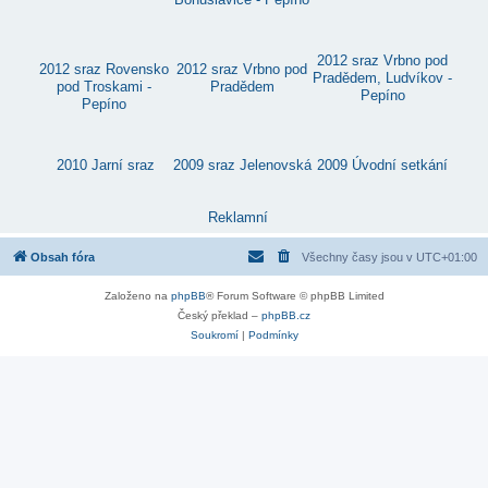
Bohuslavice - Pepíno
2012 sraz Vrbno pod
2012 sraz Rovensko
2012 sraz Vrbno pod
Pradědem, Ludvíkov -
pod Troskami -
Pradědem
Pepíno
Pepíno
2010 Jarní sraz
2009 sraz Jelenovská
2009 Úvodní setkání
Reklamní
Obsah fóra
Všechny časy jsou v
UTC+01:00
Založeno na
phpBB
® Forum Software © phpBB Limited
Český překlad –
phpBB.cz
Soukromí
|
Podmínky