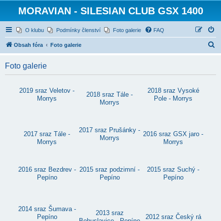
MORAVIAN - SILESIAN CLUB GSX 1400
O klubu
Podmínky členství
Foto galerie
FAQ
H
Obsah fóra
Foto galerie
l
Foto galerie
e
d
2019 sraz Veletov -
2018 sraz Vysoké
a
2018 sraz Tále -
Morrys
Pole - Morrys
Morrys
t
2017 sraz Prušánky -
2017 sraz Tále -
2016 sraz GSX jaro -
Morrys
Morrys
Morrys
2016 sraz Bezdrev -
2015 sraz podzimní -
2015 sraz Suchý -
Pepíno
Pepíno
Pepíno
2014 sraz Šumava -
2013 sraz
Pepíno
2012 sraz Český rá